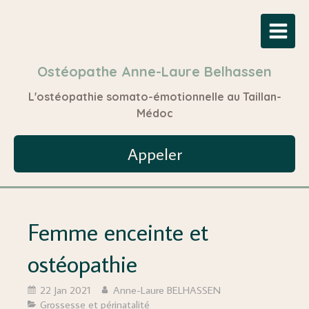
Ostéopathe Anne-Laure Belhassen
L'ostéopathie somato-émotionnelle au Taillan-
Médoc
Appeler
Femme enceinte et
ostéopathie
22 Jan 2021
Anne-Laure BELHASSEN
Grossesse et périnatalité