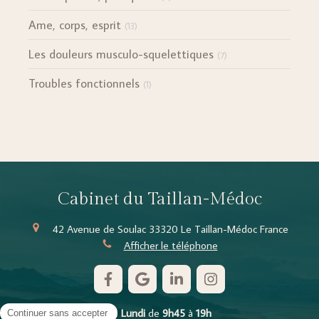
Ame, corps, esprit
(13)
Les douleurs musculo-squelettiques
(7)
Troubles fonctionnels
(1)
Cabinet du Taillan-Médoc
42 Avenue de Soulac
33320
Le Taillan-Médoc
France
Afficher le téléphone
Le
Lundi
de
9h45
à
19h