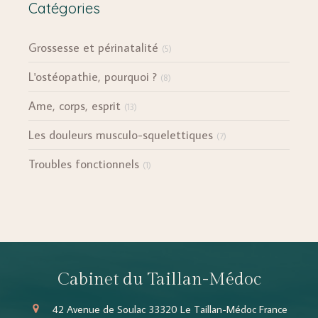
Catégories
Grossesse et périnatalité
(5)
L'ostéopathie, pourquoi ?
(8)
Ame, corps, esprit
(13)
Les douleurs musculo-squelettiques
(7)
Troubles fonctionnels
(1)
Cabinet du Taillan-Médoc
42 Avenue de Soulac
33320
Le Taillan-Médoc
France