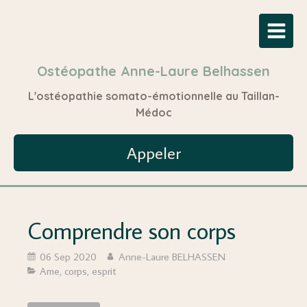
Ostéopathe Anne-Laure Belhassen
L'ostéopathie somato-émotionnelle au Taillan-
Médoc
Appeler
Comprendre son corps
06 Sep 2020
Anne-Laure BELHASSEN
Ame, corps, esprit