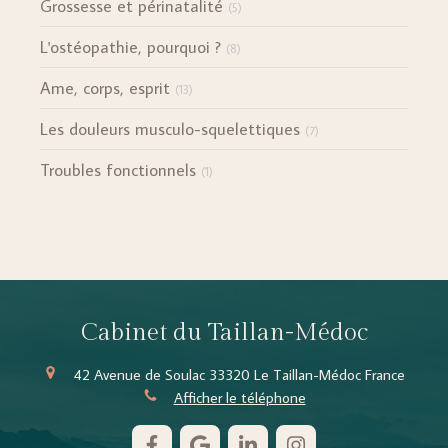
Grossesse et périnatalité
(5)
L'ostéopathie, pourquoi ?
(8)
Ame, corps, esprit
(13)
Les douleurs musculo-squelettiques
(7)
Troubles fonctionnels
(1)
Cabinet du Taillan-Médoc
42 Avenue de Soulac
33320
Le Taillan-Médoc
France
Afficher le téléphone