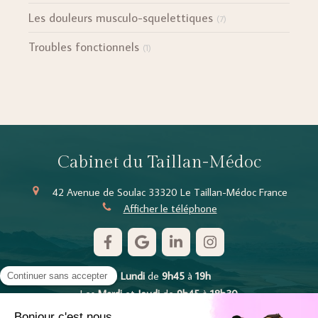
Les douleurs musculo-squelettiques
(7)
Troubles fonctionnels
(1)
Cabinet du Taillan-Médoc
42 Avenue de Soulac
33320
Le Taillan-Médoc
France
Afficher le téléphone
Le
Lundi
de
9h45
à
19h
Les
Mardi
et
Jeudi
de
9h45
à
18h30
Le
Mercredi
de
13h
à
18h30