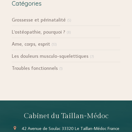
Catégories
Grossesse et périnatalité
(5)
L'ostéopathie, pourquoi ?
(8)
Ame, corps, esprit
(13)
Les douleurs musculo-squelettiques
(7)
Troubles fonctionnels
(1)
Cabinet du Taillan-Médoc
42 Avenue de Soulac
33320
Le Taillan-Médoc
France