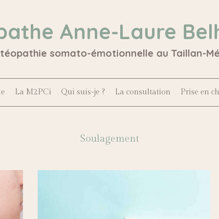
pathe Anne-Laure Bel
stéopathie somato-émotionnelle au Taillan-M
le
La M2PCi
Qui suis-je ?
La consultation
Prise en c
Soulagement