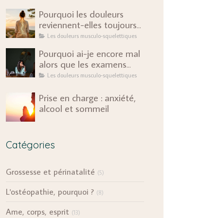
Pourquoi les douleurs
reviennent-elles toujours
au même endroit ?
Les douleurs musculo-squelettiques
Pourquoi ai-je encore mal
alors que les examens
sont rassurants ?
Les douleurs musculo-squelettiques
Prise en charge : anxiété,
alcool et sommeil
Catégories
Grossesse et périnatalité
(5)
L'ostéopathie, pourquoi ?
(8)
Ame, corps, esprit
(13)