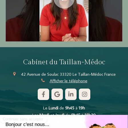
Cabinet du Taillan-Médoc
42 Avenue de Soulac
33320
Le Taillan-Médoc
France
Afficher le téléphone
Le
Lundi
de
9h45
à
19h
Les
Mardi
et
Jeudi
de
9h45
à
18h30
Le
Mercredi
de
13h
à
18h30