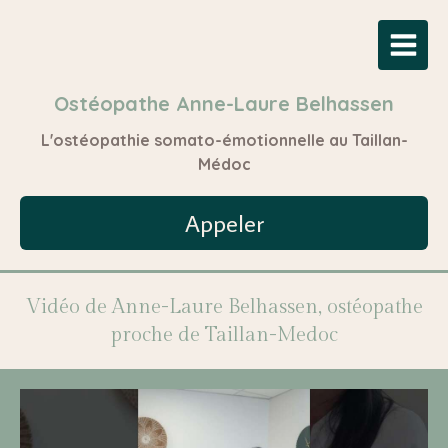
Ostéopathe Anne-Laure Belhassen
L'ostéopathie somato-émotionnelle au Taillan-
Médoc
Appeler
Vidéo de Anne-Laure Belhassen, ostéopathe
proche de Taillan-Medoc