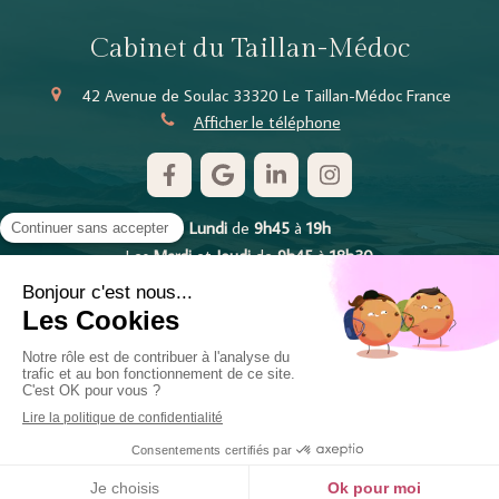
Cabinet du Taillan-Médoc
42 Avenue de Soulac
33320
Le Taillan-Médoc
France
Afficher le téléphone
Le
Lundi
de
9h45
à
19h
Les
Mardi
et
Jeudi
de
9h45
à
18h30
Le
Mercredi
de
13h
à
18h30
Le
Vendredi
de
9h30
à
12h30
Plan du site
Mentions légales
©2018 Cabinet d'Ostéopathe Taillan-Médoc
Prendre rendez-vous en ligne
Création et référencement du site par Simplébo