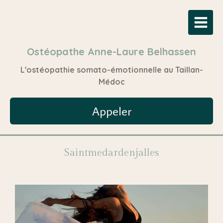
Ostéopathe Anne-Laure Belhassen
L'ostéopathie somato-émotionnelle au Taillan-
Médoc
Appeler
Saintmedardenjalles