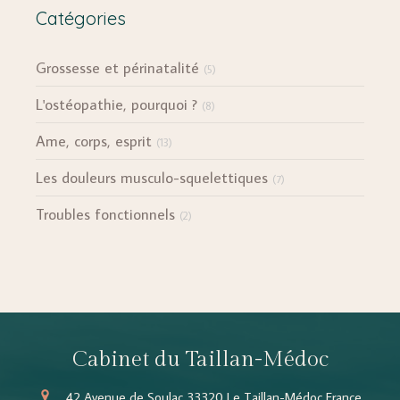
Catégories
Grossesse et périnatalité
(5)
L'ostéopathie, pourquoi ?
(8)
Ame, corps, esprit
(13)
Les douleurs musculo-squelettiques
(7)
Troubles fonctionnels
(2)
Cabinet du Taillan-Médoc
42 Avenue de Soulac
33320
Le Taillan-Médoc
France