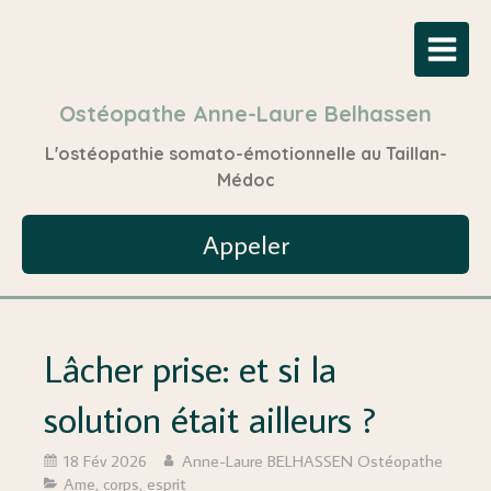
Ostéopathe Anne-Laure Belhassen
L'ostéopathie somato-émotionnelle au Taillan-
Médoc
Appeler
Lâcher prise: et si la
solution était ailleurs ?
18 Fév 2026
Anne-Laure BELHASSEN Ostéopathe
Ame, corps, esprit