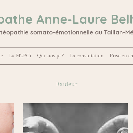
pathe Anne-Laure Bel
stéopathie somato-émotionnelle au Taillan-M
le
La M2PCi
Qui suis-je ?
La consultation
Prise en c
Raideur