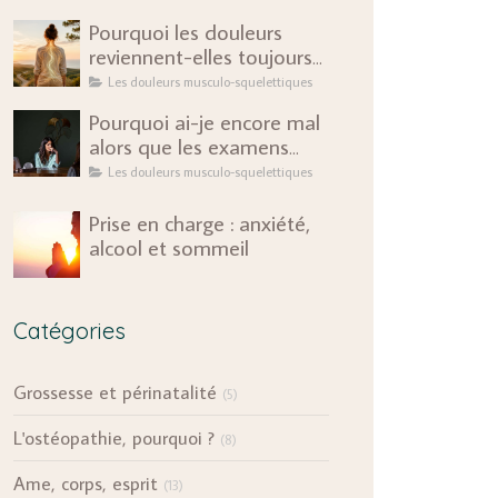
Pourquoi les douleurs
reviennent-elles toujours
au même endroit ?
Les douleurs musculo-squelettiques
Pourquoi ai-je encore mal
alors que les examens
sont rassurants ?
Les douleurs musculo-squelettiques
Prise en charge : anxiété,
alcool et sommeil
Catégories
Grossesse et périnatalité
(5)
L'ostéopathie, pourquoi ?
(8)
Ame, corps, esprit
(13)