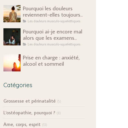
Pourquoi les douleurs
reviennent-elles toujours
au même endroit ?
Les douleurs musculo-squelettiques
Pourquoi ai-je encore mal
alors que les examens
sont rassurants ?
Les douleurs musculo-squelettiques
Prise en charge : anxiété,
alcool et sommeil
Catégories
Grossesse et périnatalité
(5)
L'ostéopathie, pourquoi ?
(8)
Ame, corps, esprit
(13)