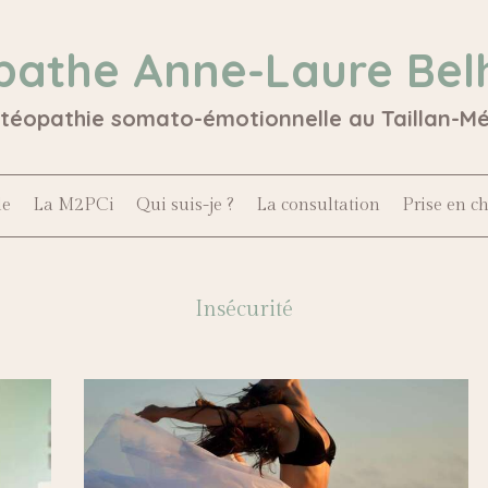
pathe Anne-Laure Bel
stéopathie somato-émotionnelle au Taillan-M
le
La M2PCi
Qui suis-je ?
La consultation
Prise en c
Insécurité