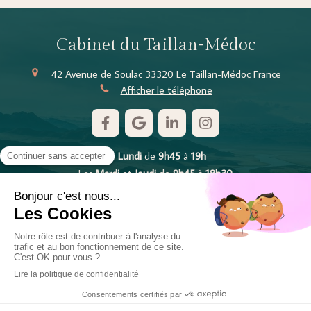
Cabinet du Taillan-Médoc
42 Avenue de Soulac
33320
Le Taillan-Médoc
France
Afficher le téléphone
Le
Lundi
de
9h45
à
19h
Les
Mardi
et
Jeudi
de
9h45
à
18h30
Le
Mercredi
de
13h
à
18h30
Le
Vendredi
de
9h30
à
12h30
Plan du site
Mentions légales
©2018 Cabinet d'Ostéopathe Taillan-Médoc
Prendre rendez-vous en ligne