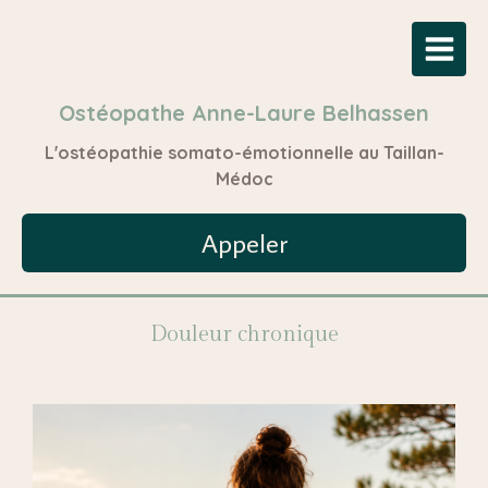
Ostéopathe Anne-Laure Belhassen
L'ostéopathie somato-émotionnelle au Taillan-
Médoc
Appeler
Douleur chronique