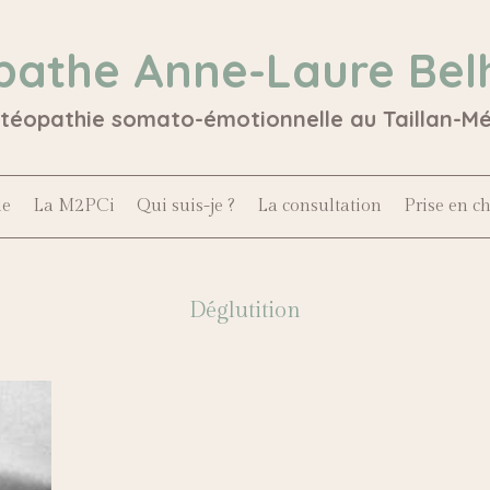
pathe Anne-Laure Bel
stéopathie somato-émotionnelle au Taillan-M
le
La M2PCi
Qui suis-je ?
La consultation
Prise en c
Déglutition