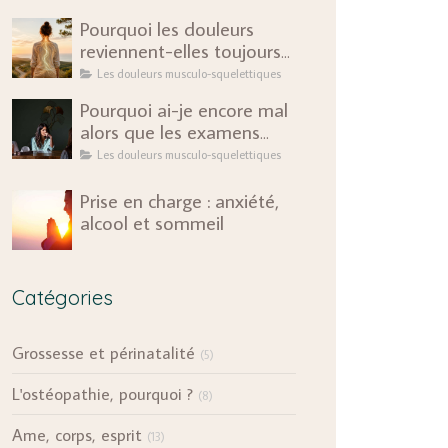
Pourquoi les douleurs
reviennent-elles toujours
au même endroit ?
Les douleurs musculo-squelettiques
Pourquoi ai-je encore mal
alors que les examens
sont rassurants ?
Les douleurs musculo-squelettiques
Prise en charge : anxiété,
alcool et sommeil
Catégories
Grossesse et périnatalité
(5)
L'ostéopathie, pourquoi ?
(8)
Ame, corps, esprit
(13)