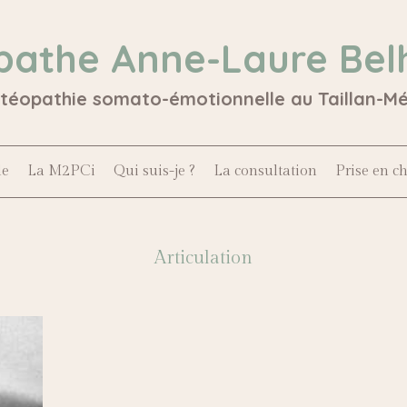
pathe Anne-Laure Bel
stéopathie somato-émotionnelle au Taillan-M
le
La M2PCi
Qui suis-je ?
La consultation
Prise en c
Articulation