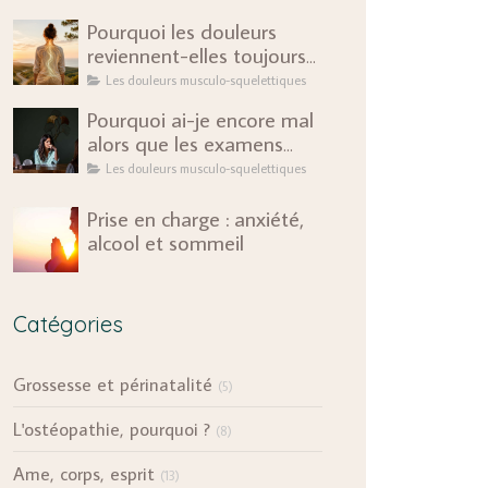
Pourquoi les douleurs
reviennent-elles toujours
au même endroit ?
Les douleurs musculo-squelettiques
Pourquoi ai-je encore mal
alors que les examens
sont rassurants ?
Les douleurs musculo-squelettiques
Prise en charge : anxiété,
alcool et sommeil
Catégories
Grossesse et périnatalité
(5)
L'ostéopathie, pourquoi ?
(8)
Ame, corps, esprit
(13)