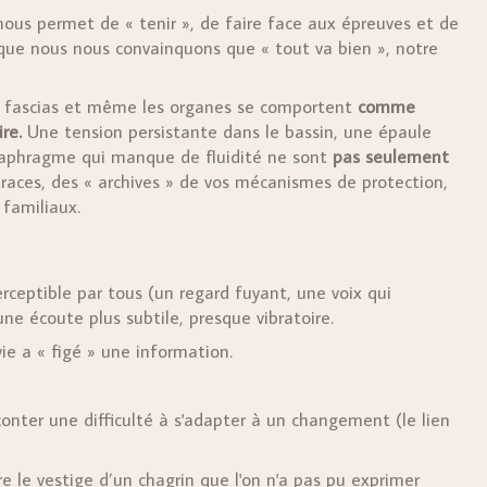
nous permet de « tenir », de faire face aux épreuves et de
que nous nous convainquons que « tout va bien », notre
es fascias et même les organes se comportent
comme
re.
Une tension persistante dans le bassin, une épaule
iaphragme qui manque de fluidité ne sont
pas seulement
traces, des « archives » de vos mécanismes de protection,
 familiaux.
erceptible par tous (un regard fuyant, une voix qui
ne écoute plus subtile, presque vibratoire.
vie a « figé » une information.
onter une difficulté à s'adapter à un changement (le lien
 le vestige d’un chagrin que l'on n'a pas pu exprimer