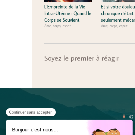
L’Empreinte de la Vie
Et si votre douleu
Intra-Utérine : Quand le
chronique n'était
Corps se Souvient
seulement mécan
Ame, corps, esprit
Ame, corps, esprit
Soyez le premier à réagir
42 