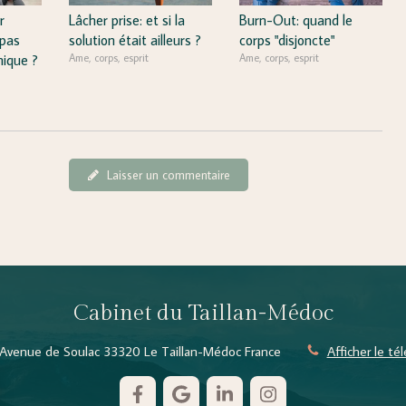
r
Lâcher prise: et si la
Burn-Out: quand le
 pas
solution était ailleurs ?
corps "disjoncte"
ique ?
Ame, corps, esprit
Ame, corps, esprit
Laisser un commentaire
Cabinet du Taillan-Médoc
Avenue de Soulac
33320
Le Taillan-Médoc
France
Afficher le t