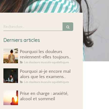
Rechercher
Derniers articles
Pourquoi les douleurs
reviennent-elles toujours
au même endroit ?
Les douleurs musculo-squelettiques
Pourquoi ai-je encore mal
alors que les examens
sont rassurants ?
Les douleurs musculo-squelettiques
Prise en charge : anxiété,
alcool et sommeil