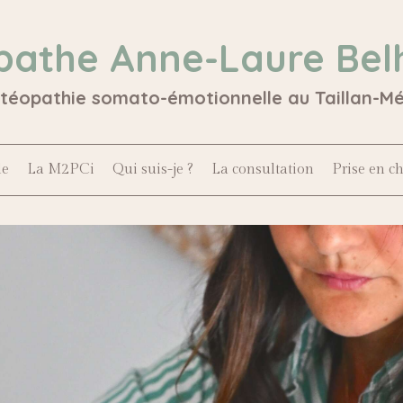
pathe Anne-Laure Bel
stéopathie somato-émotionnelle au Taillan-M
le
La M2PCi
Qui suis-je ?
La consultation
Prise en c