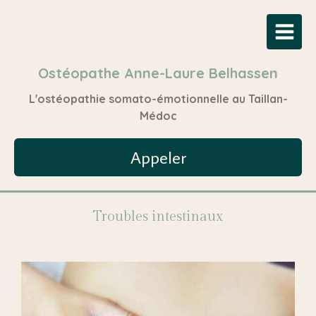
Ostéopathe Anne-Laure Belhassen
L'ostéopathie somato-émotionnelle au Taillan-
Médoc
Appeler
Troubles intestinaux