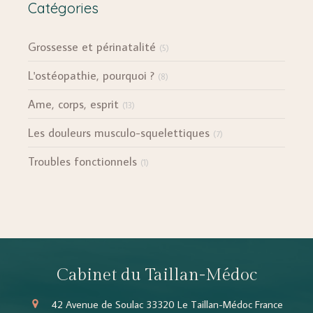
Catégories
Grossesse et périnatalité
(5)
L'ostéopathie, pourquoi ?
(8)
Ame, corps, esprit
(13)
Les douleurs musculo-squelettiques
(7)
Troubles fonctionnels
(1)
Cabinet du Taillan-Médoc
42 Avenue de Soulac
33320
Le Taillan-Médoc
France