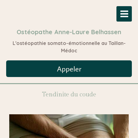
Ostéopathe Anne-Laure Belhassen
L'ostéopathie somato-émotionnelle au Taillan-
Médoc
Appeler
Tendinite du coude