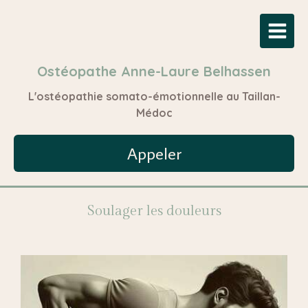
Ostéopathe Anne-Laure Belhassen
L'ostéopathie somato-émotionnelle au Taillan-
Médoc
Appeler
Soulager les douleurs