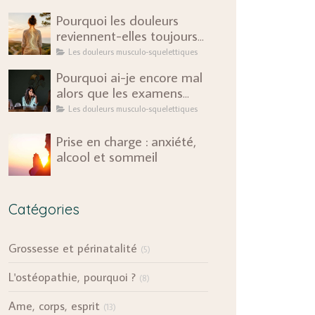
Pourquoi les douleurs
reviennent-elles toujours
au même endroit ?
Les douleurs musculo-squelettiques
Pourquoi ai-je encore mal
alors que les examens
sont rassurants ?
Les douleurs musculo-squelettiques
Prise en charge : anxiété,
alcool et sommeil
Catégories
Grossesse et périnatalité
(5)
L'ostéopathie, pourquoi ?
(8)
Ame, corps, esprit
(13)