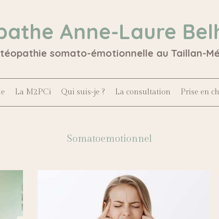
pathe Anne-Laure Bel
stéopathie somato-émotionnelle au Taillan-M
le
La M2PCi
Qui suis-je ?
La consultation
Prise en c
Somatoemotionnel