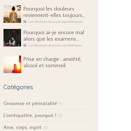
Pourquoi les douleurs
reviennent-elles toujours
au même endroit ?
Les douleurs musculo-squelettiques
Pourquoi ai-je encore mal
alors que les examens
sont rassurants ?
Les douleurs musculo-squelettiques
Prise en charge : anxiété,
alcool et sommeil
Catégories
Grossesse et périnatalité
(5)
L'ostéopathie, pourquoi ?
(8)
Ame, corps, esprit
(13)