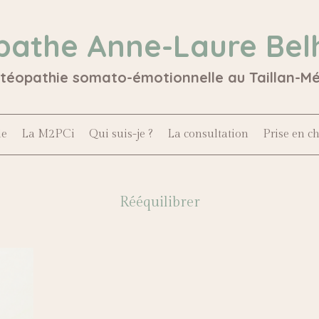
pathe Anne-Laure Bel
stéopathie somato-émotionnelle au Taillan-M
le
La M2PCi
Qui suis-je ?
La consultation
Prise en c
Rééquilibrer