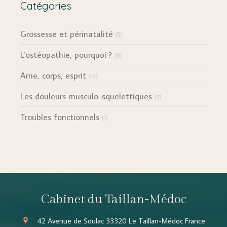
Catégories
Grossesse et périnatalité
(5)
L'ostéopathie, pourquoi ?
(8)
Ame, corps, esprit
(13)
Les douleurs musculo-squelettiques
(7)
Troubles fonctionnels
(1)
Cabinet du Taillan-Médoc
42 Avenue de Soulac
33320
Le Taillan-Médoc
France