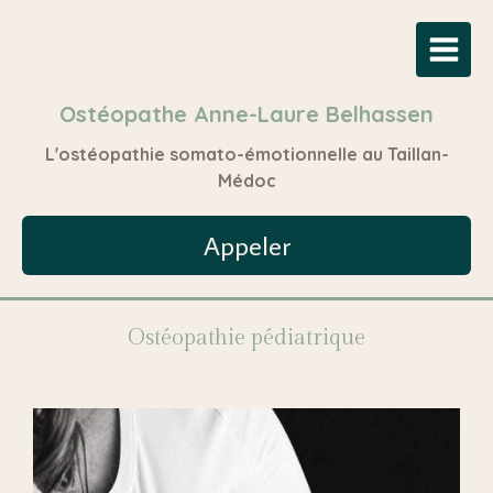
Ostéopathe Anne-Laure Belhassen
L'ostéopathie somato-émotionnelle au Taillan-
Médoc
Appeler
Ostéopathie pédiatrique