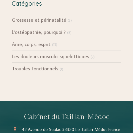
Catégories
Grossesse et périnatalité
(5)
L'ostéopathie, pourquoi ?
(8)
Ame, corps, esprit
(13)
Les douleurs musculo-squelettiques
(7)
Troubles fonctionnels
(1)
Cabinet du Taillan-Médoc
42 Avenue de Soulac
33320
Le Taillan-Médoc
France