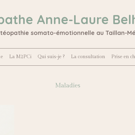
pathe Anne-Laure Bel
stéopathie somato-émotionnelle au Taillan-M
le
La M2PCi
Qui suis-je ?
La consultation
Prise en c
Maladies