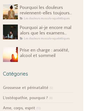
Pourquoi les douleurs
reviennent-elles toujours
au même endroit ?
Les douleurs musculo-squelettiques
Pourquoi ai-je encore mal
alors que les examens
sont rassurants ?
Les douleurs musculo-squelettiques
Prise en charge : anxiété,
alcool et sommeil
Catégories
Grossesse et périnatalité
(5)
L'ostéopathie, pourquoi ?
(8)
Ame, corps, esprit
(13)