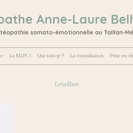
pathe Anne-Laure Bel
stéopathie somato-émotionnelle au Taillan-M
le
La M2PCi
Qui suis-je ?
La consultation
Prise en c
Letaillan