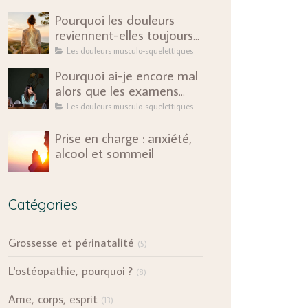
Pourquoi les douleurs
reviennent-elles toujours
au même endroit ?
Les douleurs musculo-squelettiques
Pourquoi ai-je encore mal
alors que les examens
sont rassurants ?
Les douleurs musculo-squelettiques
Prise en charge : anxiété,
alcool et sommeil
Catégories
Grossesse et périnatalité
(5)
L'ostéopathie, pourquoi ?
(8)
Ame, corps, esprit
(13)