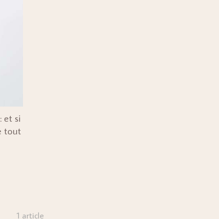
 et si
e tout
1 article