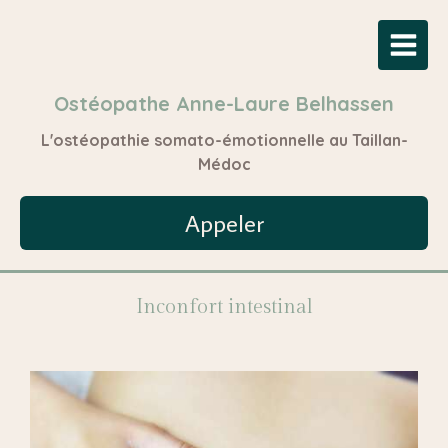
Ostéopathe Anne-Laure Belhassen
L'ostéopathie somato-émotionnelle au Taillan-
Médoc
Appeler
Inconfort intestinal