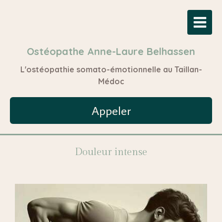
Ostéopathe Anne-Laure Belhassen
L'ostéopathie somato-émotionnelle au Taillan-
Médoc
Appeler
Douleur intense