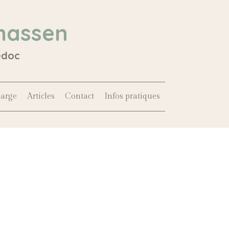
hassen
édoc
harge
Articles
Contact
Infos pratiques