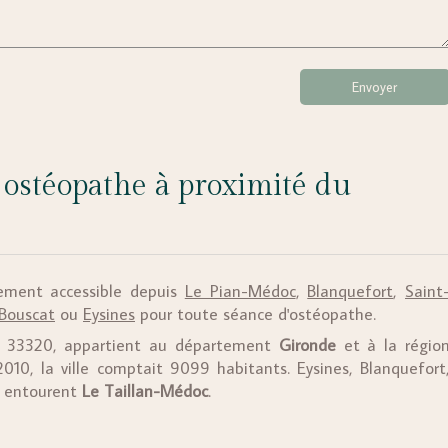
Envoyer
ostéopathe à proximité du
ement accessible depuis
Le Pian-Médoc
,
Blanquefort
,
Saint
Bouscat
ou
Eysines
pour toute séance d'ostéopathe.
l 33320, appartient au département
Gironde
et à la régio
2010, la ville comptait 9099 habitants. Eysines, Blanquefort
t entourent
Le Taillan-Médoc
.