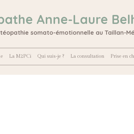
pathe Anne-Laure Bel
stéopathie somato-émotionnelle au Taillan-M
le
La M2PCi
Qui suis-je ?
La consultation
Prise en c