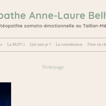
pathe Anne-Laure Bel
stéopathie somato-émotionnelle au Taillan-M
le
La M2PCi
Qui suis-je ?
La consultation
Prise en c
Nettoyage