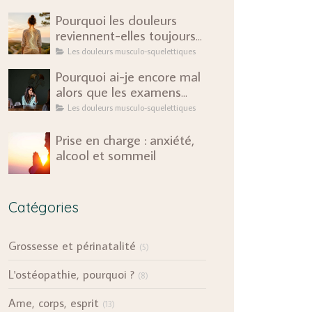
Pourquoi les douleurs
reviennent-elles toujours
au même endroit ?
Les douleurs musculo-squelettiques
Pourquoi ai-je encore mal
alors que les examens
sont rassurants ?
Les douleurs musculo-squelettiques
Prise en charge : anxiété,
alcool et sommeil
Catégories
Grossesse et périnatalité
(5)
L'ostéopathie, pourquoi ?
(8)
Ame, corps, esprit
(13)