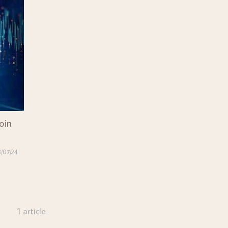
oin
3/07/24
1 article